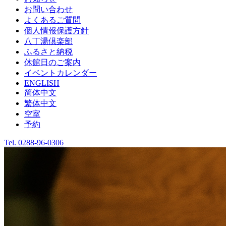
お問い合わせ
よくあるご質問
個人情報保護方針
八丁湯倶楽部
ふるさと納税
休館日のご案内
イベントカレンダー
ENGLISH
简体中文
繁体中文
空室
予約
Tel.
0288-96-0306