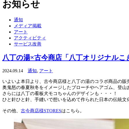
お知らせ
通知
メディア掲載
アート
アクティビティ
サービス改善
八丁の湯×古今商店「八丁オリジナルこ
2024.09.14
通知
,
アート
いよいよ本日より、古今商店様と八丁の湯のコラボ商品の販
奥鬼怒の春夏秋冬をイメージしたブローチやヘアゴム、登山
さらには八丁の看板犬モコちゃんのデザインも・・・！
ひと針ひと針、手縫いで想いを込めて作られた日本の伝統文
その他、
古今商店様STORES
はこちら。