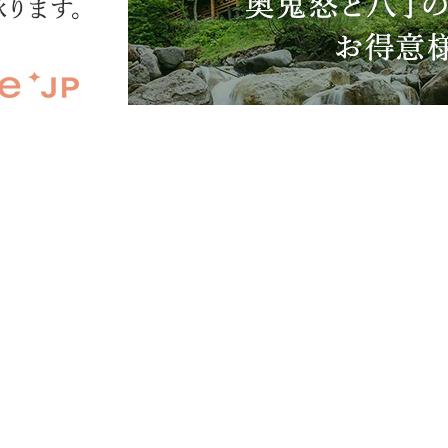
アクティビティ
都会では決して味わう事のできない体験があ
なたを待っています
HOME
温泉
客室
料理
施設
ギャラリー
アクティビティ
交通アクセス
八丁湯倶楽部
ふるさと納税
休館日のご案内
イベントカレンダー