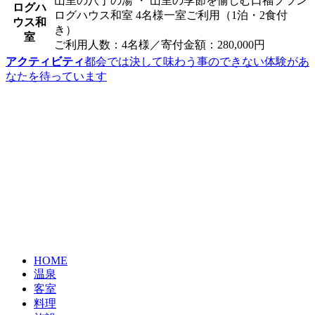
山里の八丁の湯 ・ 山里の季節を愉しむ口福プラン
ログハ
ログハウス和室 4名様一室ご利用（1泊・2食付
ウス和
き）
室
ご利用人数：4名様／寄付金額：280,000円
アクティビティ
都会では決して味わう事のできない体験があ
なたを待っています
HOME
温泉
客室
料理