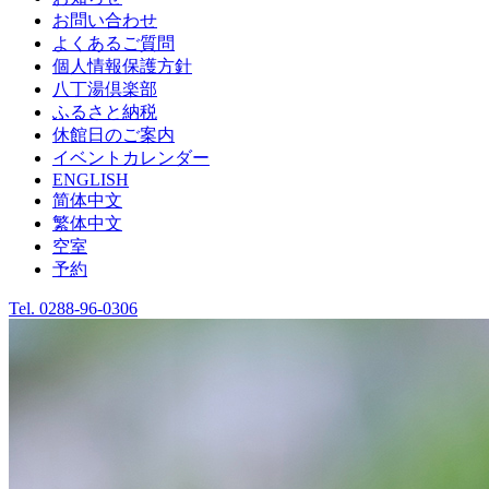
お問い合わせ
よくあるご質問
個人情報保護方針
八丁湯倶楽部
ふるさと納税
休館日のご案内
イベントカレンダー
ENGLISH
简体中文
繁体中文
空室
予約
Tel.
0288-96-0306