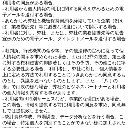
利用者の同意がある場合。
- 利用者から個人情報の利用に関する同意を求めるための電
子メールを送付する場合。
- あらかじめ弊社と機密保持契約を締結している企業（例え
ば、業務委託先）等に必要な限度において開示する場合。
- 利用者に対し、弊社、または、弊社の業務提携先等の広告
宣伝のための電子メール、ダイレクトメールを送付する場合
。
- 裁判所、行政機関の命令等、その他法律の定めに従って個
人情報の開示を求められた場合、または犯罪の捜査、第三者
に対する権利侵害の排除若しくはその予防、その他これに準
ずる必要性ある場合。 利用者は、弊社に対し、個人情報を
上に定める方法で利用することにつきあらかじめ同意するも
のとし、異議を述べないものとします。 また、「八丁の
湯」では次の様な場合、弊社のビジネスパートナーと利用者
の個人情報を共有する事があります。
- 利用者向け特別サービスなど、事業的な理由がある場合。
この場合、情報を提供する前に利用者の同意を求め、同意無
しでは提供致しません。
- 統計資料作成、市場調査、データ分析などを行う場合。こ
の場合、特定個人を判別することができない様に加工された