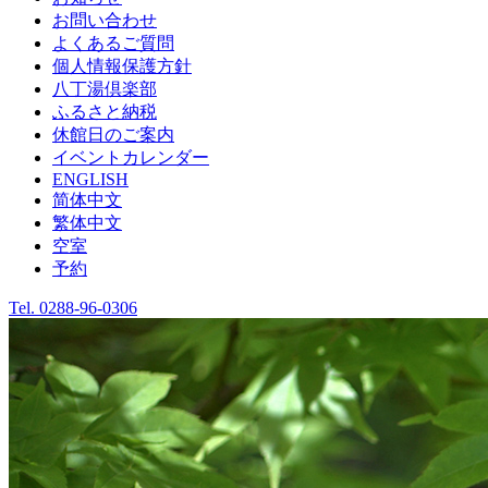
お問い合わせ
よくあるご質問
個人情報保護方針
八丁湯倶楽部
ふるさと納税
休館日のご案内
イベントカレンダー
ENGLISH
简体中文
繁体中文
空室
予約
Tel.
0288-96-0306