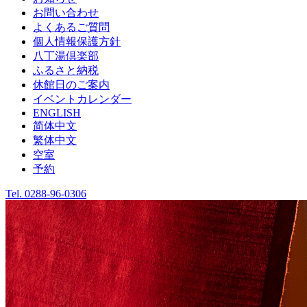
お問い合わせ
よくあるご質問
個人情報保護方針
八丁湯倶楽部
ふるさと納税
休館日のご案内
イベントカレンダー
ENGLISH
简体中文
繁体中文
空室
予約
Tel.
0288-96-0306